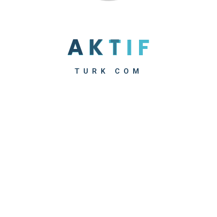
A
K
T
I
F
TURK COM