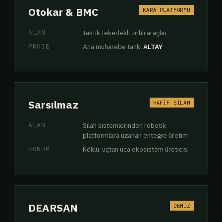
Otokar & BMC
KARA PLATFORMU
ALAN
Taktik tekerlekli zırhlı araçlar
PROJE
Ana muharebe tankı
ALTAY
Sarsılmaz
HAFİF SİLAH
ALAN
Silah sistemlerinden robotik
platformlara uzanan entegre üretim
KONUM
Köklü, uçtan uca ekosistem üreticisi
DEARSAN
DENİZ