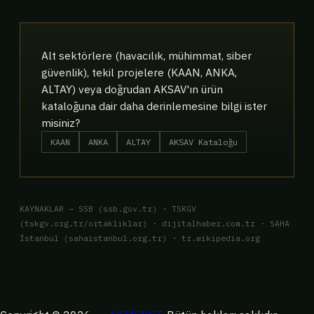
Alt sektörlere (havacılık, mühimmat, siber
güvenlik), tekil projelere (KAAN, ANKA,
ALTAY) veya doğrudan AKSAV'ın ürün
kataloğuna dair daha derinlemesine bilgi ister
misiniz?
KAAN
ANKA
ALTAY
AKSAV Kataloğu
KAYNAKLAR — SSB (ssb.gov.tr) · TSKGV
(tskgv.org.tr/ortakliklar) · dijitalhaber.com.tr · SAHA
İstanbul (sahaistanbul.org.tr) · tr.wikipedia.org