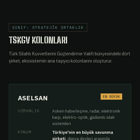
SINIF: STRATEJİK ORTAKLIK
TSKGV KOLONLARI
Türk Silahlı Kuvvetlerini Güçlendirme Vakfı bünyesindeki dört
şirket, ekosistemin ana taşıyıcı kolonlarını oluşturur.
ASELSAN
EN BÜYÜK
UZMANLIK
Askeri haberleşme, radar, elektronik
harp, elektro-optik, güdümlü silah
sistemleri
KONUM
Türkiye'nin en büyük savunma
şirketi
, dünya devleri arasında