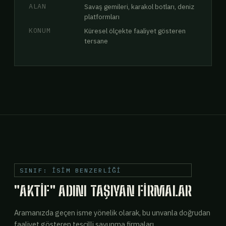
ALAN
Savaş gemileri, karakol botları, deniz
platformları
KONUM
Küresel ölçekte faaliyet gösteren
tersane
SINIF: İSİM BENZERLİĞİ
"AKTIF" ADINI TAŞIYAN FIRMALAR
Aramanızda geçen isme yönelik olarak, bu unvanla doğrudan
faaliyet gösteren tescilli savunma firmaları.