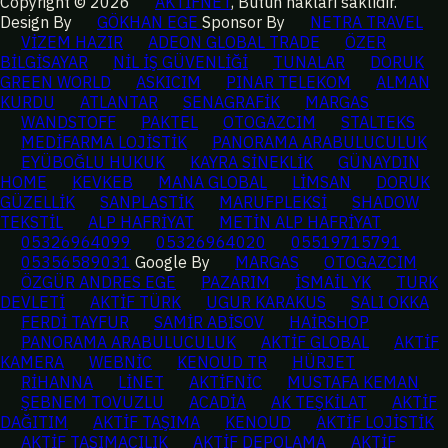
Copyright © 2026
AKTİFNET
, Bütün hakları saklıdır.
Design By
GÖKHAN EGE
Sponsor By
NETRA TRAVEL
VİZEM HAZIR
ADEON GLOBAL TRADE
ÖZER
BİLGİSAYAR
NİL İŞ GÜVENLİĞİ
TUNALAR
DORUK
GREEN WORLD
ASKICIM
PINAR TELEKOM
ALMAN
KURDU
ATLANTAR
SENAGRAFİK
MARGAS
WANDSTOFF
PAKTEL
OTOGAZCIM
STALTEKS
MEDİFARMA LOJİSTİK
PANORAMA ARABULUCULUK
EYÜBOĞLU HUKUK
KAYRA SİNEKLİK
GÜNAYDIN
HOME
KEVKEB
MANA GLOBAL
LİMSAN
DORUK
GÜZELLİK
SANPLASTİK
MARUFPLEKSİ
SHADOW
TEKSTİL
ALP HAFRİYAT
METİN ALP HAFRİYAT
05326964099
05326964020
05519715791
05356589031
Google By
MARGAS
OTOGAZCIM
ÖZGÜR ANDRES EGE
PAZARIM
İSMAİL YK
TURK
DEVLETİ
AKTİF TÜRK
UGUR KARAKUS
SALI OKKA
FERDİ TAYFUR
SAMİR ABİSOV
HAİRSHOP
PANORAMA ARABULUCULUK
AKTİF GLOBAL
AKTİF
KAMERA
WEBNİC
KENOUD TR
HÜRJET
RİHANNA
LİNET
AKTİFNİC
MUSTAFA KEMAN
ŞEBNEM TOVUZLU
ACADİA
AK TEŞKİLAT
AKTİF
DAĞITIM
AKTİF TAŞIMA
KENOUD
AKTİF LOJİSTİK
AKTİF TAŞIMACILIK
AKTİF DEPOLAMA
AKTİF