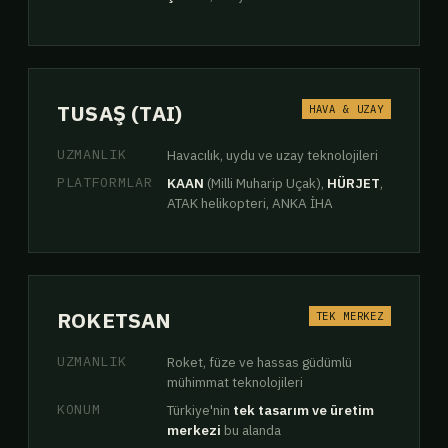
TUSAŞ (TAI)
HAVA & UZAY
UZMANLIK
Havacılık, uydu ve uzay teknolojileri
PLATFORMLAR
KAAN
(Milli Muharip Uçak),
HÜRJET
,
ATAK helikopteri, ANKA İHA
ROKETSAN
TEK MERKEZ
UZMANLIK
Roket, füze ve hassas güdümlü
mühimmat teknolojileri
KONUM
Türkiye'nin
tek tasarım ve üretim
merkezi
bu alanda