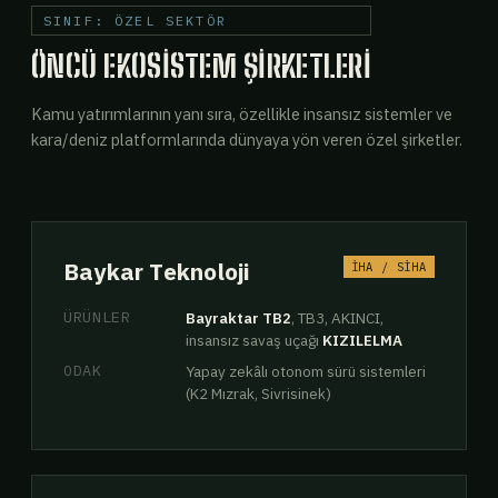
SINIF: ÖZEL SEKTÖR
ÖNCÜ EKOSISTEM ŞIRKETLERI
Kamu yatırımlarının yanı sıra, özellikle insansız sistemler ve
kara/deniz platformlarında dünyaya yön veren özel şirketler.
Baykar Teknoloji
İHA / SİHA
ÜRÜNLER
Bayraktar TB2
, TB3, AKINCI,
insansız savaş uçağı
KIZILELMA
ODAK
Yapay zekâlı otonom sürü sistemleri
(K2 Mızrak, Sivrisinek)