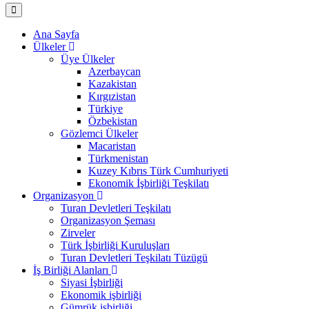
Ana Sayfa
Ülkeler
Üye Ülkeler
Azerbaycan
Kazakistan
Kırgızistan
Türkiye
Özbekistan
Gözlemci Ülkeler
Macaristan
Türkmenistan
Kuzey Kıbrıs Türk Cumhuriyeti
Ekonomik İşbirliği Teşkilatı
Organizasyon
Turan Devletleri Teşkilatı
Organizasyon Şeması
Zirveler
Türk İşbirliği Kuruluşları
Turan Devletleri Teşkilatı Tüzügü
İş Birliği Alanları
Siyasi İşbirliği
Ekonomik işbirliği
Gümrük işbirliği