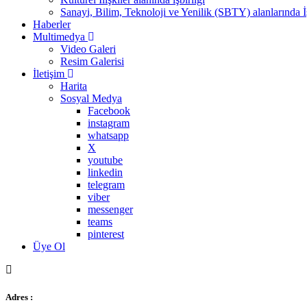
Sanayi, Bilim, Teknoloji ve Yenilik (SBTY) alanlarında İş
Haberler
Multimedya
Video Galeri
Resim Galerisi
İletişim
Harita
Sosyal Medya
Facebook
instagram
whatsapp
X
youtube
linkedin
telegram
viber
messenger
teams
pinterest
Üye Ol
Adres :