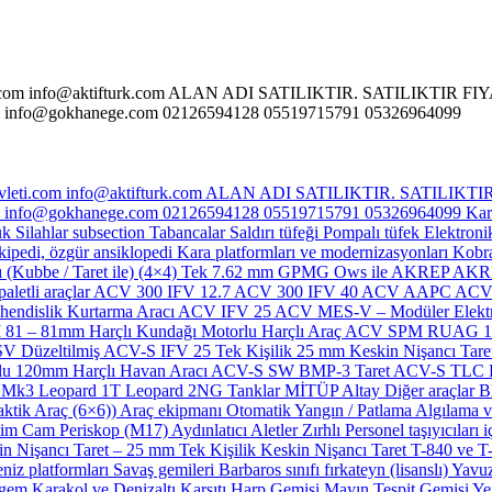
rk.com info@aktifturk.com ALAN ADI SATILIKTIR. SATILIKTIR FIY
fo@gokhanege.com 02126594128 05519715791 05326964099