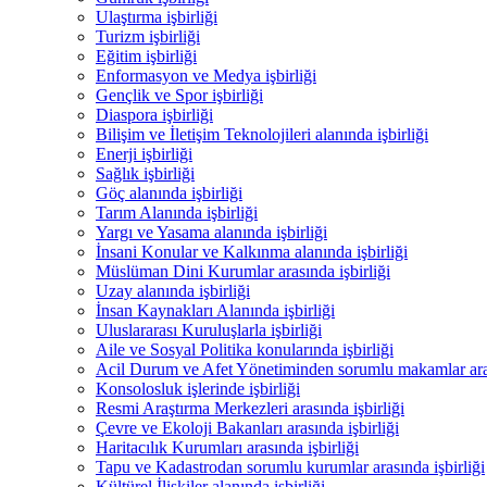
Ulaştırma işbirliği
Turizm işbirliği
Eğitim işbirliği
Enformasyon ve Medya işbirliği
Gençlik ve Spor işbirliği
Diaspora işbirliği
Bilişim ve İletişim Teknolojileri alanında işbirliği
Enerji işbirliği
Sağlık işbirliği
Göç alanında işbirliği
Tarım Alanında işbirliği
Yargı ve Yasama alanında işbirliği
İnsani Konular ve Kalkınma alanında işbirliği
Müslüman Dini Kurumlar arasında işbirliği
Uzay alanında işbirliği
İnsan Kaynakları Alanında işbirliği
Uluslararası Kuruluşlarla işbirliği
Aile ve Sosyal Politika konularında işbirliği
Acil Durum ve Afet Yönetiminden sorumlu makamlar aras
Konsolosluk işlerinde işbirliği
Resmi Araştırma Merkezleri arasında işbirliği
Çevre ve Ekoloji Bakanları arasında işbirliği
Haritacılık Kurumları arasında işbirliği
Tapu ve Kadastrodan sorumlu kurumlar arasında işbirliği
Kültürel İlişkiler alanında işbirliği