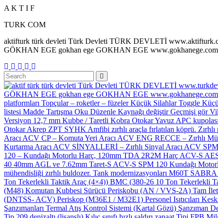
A
K
T
I
F
TURK COM
aktifturk türk devleti Türk Devleti TÜRK DEVLETİ www.aktiftu
GÖKHAN EGE gokhan ege GOKHAN EGE www.gokhanege.com in