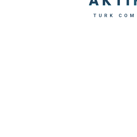
A
K
T
I
TURK COM