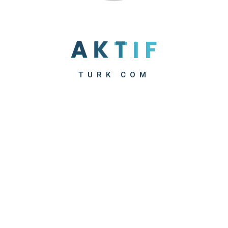
A
K
T
I
F
TURK COM