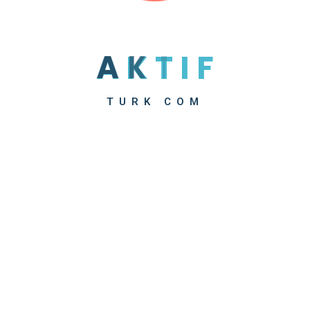
A
K
T
I
F
TURK COM