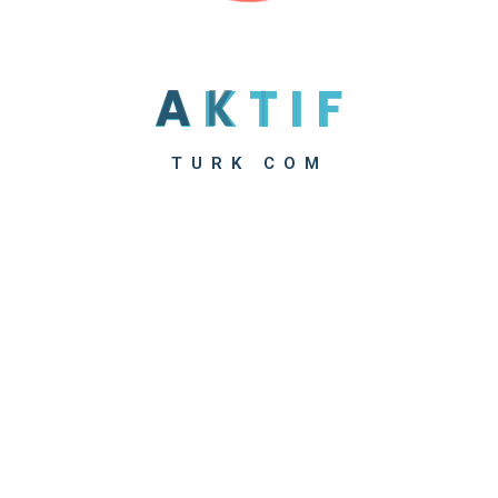
A
K
T
I
F
TURK COM