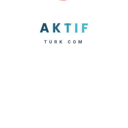
A
K
T
I
F
TURK COM